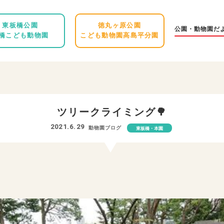
東板橋公園
徳丸ヶ原公園
公園・動物園だ
橋こども動物園
こども動物園高島平分園
ツリークライミング🌳
2021.6.29
動物園ブログ
東板橋・本園