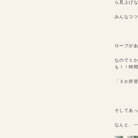
ら見上げ
みんなコツ
ロープが
なので１
も！！時
「３か所登
そしてあ
なんと、