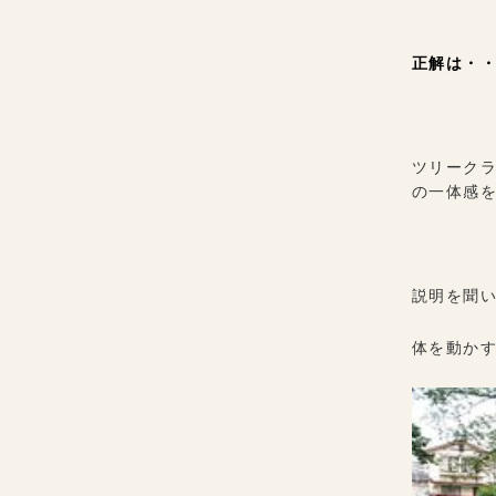
正解は・
ツリーク
の一体感
説明を聞い
体を動か