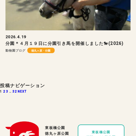
2026.4.19
分園＊４月１９日に分園引き馬を開催しました🐎(2026)
動物園ブログ
徳丸ヶ原・分園
投稿ナビゲーション
1
2
3
…
32
NEXT
東板橋公園
東板橋公園
徳丸ヶ原公園